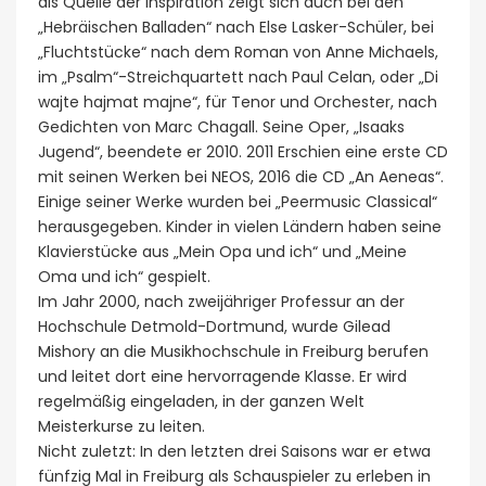
als Quelle der Inspiration zeigt sich auch bei den
„Hebräischen Balladen“ nach Else Lasker-Schüler, bei
„Fluchtstücke“ nach dem Roman von Anne Michaels,
im „Psalm“-Streichquartett nach Paul Celan, oder „Di
wajte hajmat majne“, für Tenor und Orchester, nach
Gedichten von Marc Chagall. Seine Oper, „Isaaks
Jugend“, beendete er 2010. 2011 Erschien eine erste CD
mit seinen Werken bei NEOS, 2016 die CD „An Aeneas“.
Einige seiner Werke wurden bei „Peermusic Classical“
herausgegeben. Kinder in vielen Ländern haben seine
Klavierstücke aus „Mein Opa und ich“ und „Meine
Oma und ich“ gespielt.
Im Jahr 2000, nach zweijähriger Professur an der
Hochschule Detmold-Dortmund, wurde Gilead
Mishory an die Musikhochschule in Freiburg berufen
und leitet dort eine hervorragende Klasse. Er wird
regelmäßig eingeladen, in der ganzen Welt
Meisterkurse zu leiten.
Nicht zuletzt: In den letzten drei Saisons war er etwa
fünfzig Mal in Freiburg als Schauspieler zu erleben in