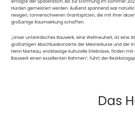
erfolgte der Spatenstich. Bis zur Eröffnung im Sommer 20
Hürden gemeistert werden. Äußerst spannend war natürlic
riesigen, tonnenschweren Granitspitzen, die mit ihrer akz
großartige Raumwirkung schaffen.
„Unser unterirdisches Bauwerk, eine Weltneuheit, ist eine At
großartigen Abschlusskonzerte der Meisterkurse und der In
Henri Marteau, erstklassige kulturelle Erlebnisse, finden 
Bauwerk einen exzellenten Rahmen“, führt der Bezirkstagsp
Das 