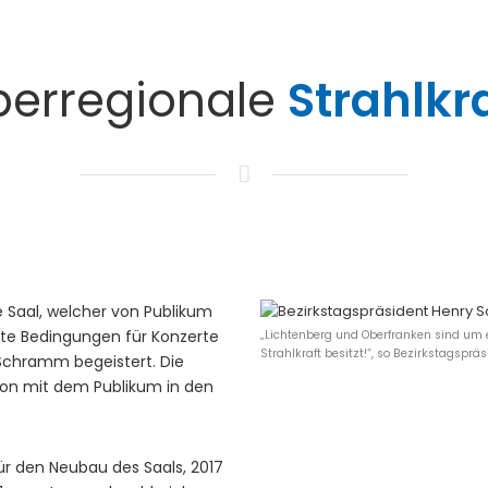
berregionale
Strahlkr
 Saal, welcher von Publikum
ste Bedingungen für Konzerte
„Lichtenberg und Oberfranken sind um e
Strahlkraft besitzt!“, so Bezirkstagsp
 Schramm begeistert. Die
tion mit dem Publikum in den
ür den Neubau des Saals, 2017