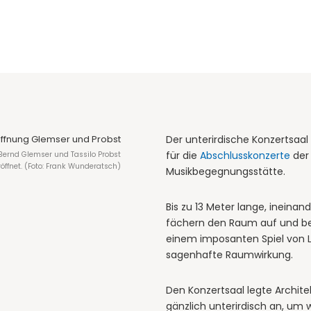
Der unterirdische Konzertsaa
für die
Abschlusskonzerte
de
Bernd Glemser und Tassilo Probst
eröffnet. (Foto: Frank Wunderatsch)
Musikbegegnungsstätte.
Bis zu 13 Meter lange, inein
fächern den Raum auf und be
einem imposanten Spiel von L
sagenhafte Raumwirkung.
Den Konzertsaal legte Architek
gänzlich unterirdisch an, um 