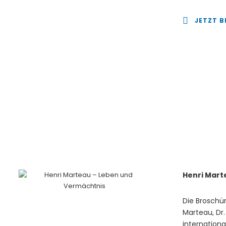
JETZT B
Henri Mart
Die Broschür
Marteau, Dr.
internationa