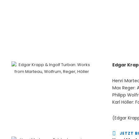
Edgar Krap
Henri Martea
Max Reger: 
Philipp Wolf
Karl Höller: 
(Edgar Krapp
JETZT B