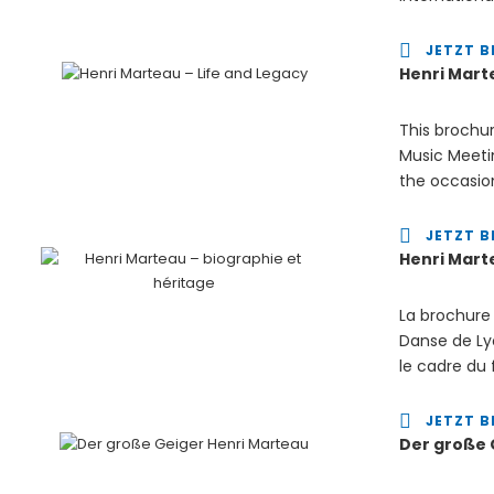
JETZT B
Henri Mart
This brochur
Music Meeti
the occasion
JETZT B
Henri Mart
La brochure
Danse de Lyo
le cadre du
JETZT B
Der große 