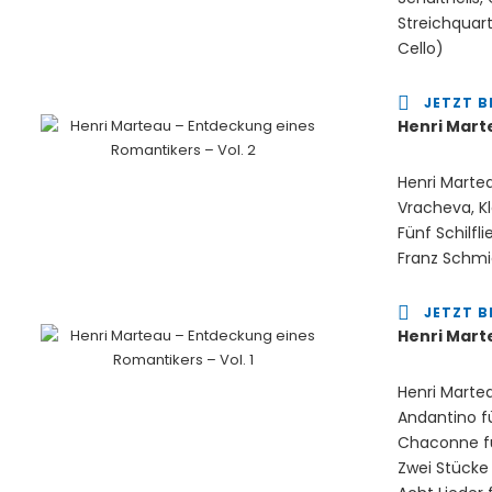
Streichquart
Cello)
JETZT B
Henri Mart
Henri Marte
Vracheva, Kl
Fünf Schilfl
Franz Schmid
JETZT B
Henri Mart
Henri Marteau
Andantino für
Chaconne für
Zwei Stücke 