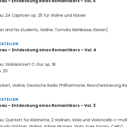
eau – Entdeckung eines Romantikers – Vol. 5
u: 24 Capricen op. 25 für Violine und Klavier
an and his students, Violine; Tomoko Nishikawa, Klavier)
ESTELLEN
eau –
Entdeckung eines Romantikers – Vol. 4
u: Violinkonzert C-Dur op. 18
. 20
ckert, Violine; Deutsche Radio Philharmonie; Reorchestrierung R
ESTELLEN
eau – Entdeckung eines Romantikers – Vol. 3
u: Quintett für Klarinette, 2 Violinen, Viola und Violoncello c-mol
Guido Gärtner, Violine; Adrian Mustea, Viola; Yves Savary, Cello)