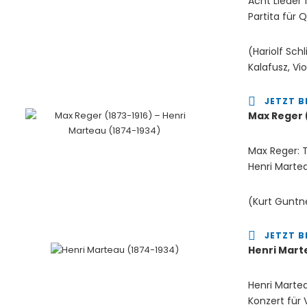
Acht Lieder 
Partita für Q
(Hariolf Schl
Kalafusz, Vio
JETZT B
Max Reger (
Max Reger: Tr
Henri Marteau
(Kurt Guntne
JETZT B
Henri Mart
Henri Martea
Konzert für 