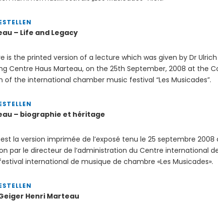
ESTELLEN
eau – Life and Legacy
e is the printed version of a lecture which was given by Dr Ulrich
ng Centre Haus Marteau, on the 25th September, 2008 at the Co
 of the international chamber music festival “Les Musicades”.
ESTELLEN
eau – biographie et héritage
 est la version imprimée de l’exposé tenu le 25 septembre 2008 
n par le directeur de l’administration du Centre international d
 festival international de musique de chambre «Les Musicades».
ESTELLEN
Geiger Henri Marteau