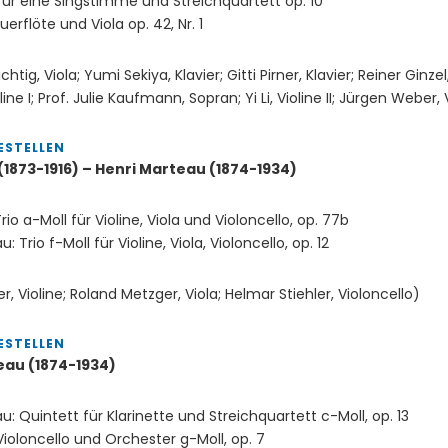
für eine Singstimme und Streichquartett op. 10
uerflöte und Viola op. 42, Nr. 1
ichtig, Viola; Yumi Sekiya, Klavier; Gitti Pirner, Klavier; Reiner Ginz
line I; Prof. Julie Kaufmann, Sopran; Yi Li, Violine II; Jürgen Weber, 
ESTELLEN
1873-1916) – Henri Marteau (1874-1934)
io a-Moll für Violine, Viola und Violoncello, op. 77b
: Trio f-Moll für Violine, Viola, Violoncello, op. 12
r, Violine; Roland Metzger, Viola; Helmar Stiehler, Violoncello)
ESTELLEN
eau (1874-1934)
u: Quintett für Klarinette und Streichquartett c-Moll, op. 13
Violoncello und Orchester g-Moll, op. 7