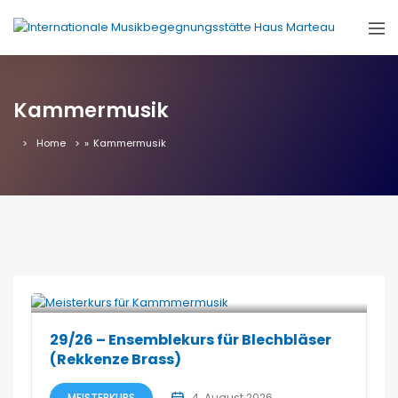
Kammermusik
Home
»
Kammermusik
29/26 – Ensemblekurs für Blechbläser
(Rekkenze Brass)
MEISTERKURS
4. August 2026